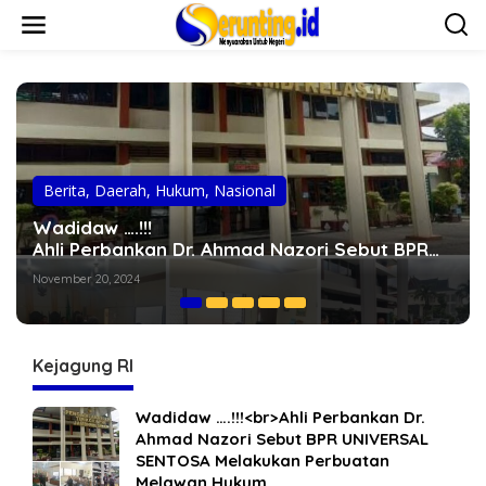
L
e
w
a
t
i
k
e
k
o
Berita
,
Daerah
,
Hukum
,
Nasional
,
Opini
,
Politik
n
t
Kabar Terakhir Kasus IUP Batu Bara
e
Sarolangun Tiga Tahun Lalu, Cek Endra Selaku
n
Pemberi Izin Didesak Diperiksa Kejagung
Juni 24, 2024
Kejagung RI
Wadidaw ….!!!<br>Ahli Perbankan Dr.
Ahmad Nazori Sebut BPR UNIVERSAL
SENTOSA Melakukan Perbuatan
Melawan Hukum