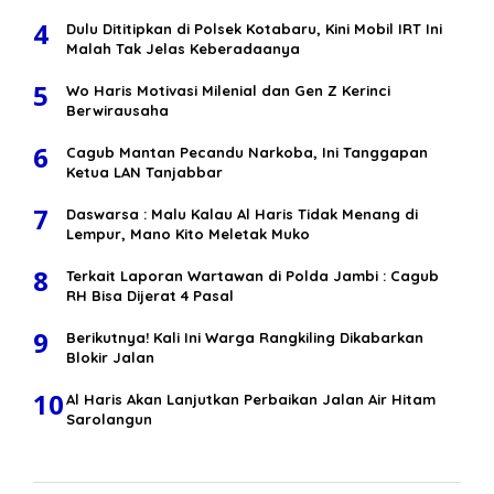
4
Dulu Dititipkan di Polsek Kotabaru, Kini Mobil IRT Ini
Malah Tak Jelas Keberadaanya
5
Wo Haris Motivasi Milenial dan Gen Z Kerinci
Berwirausaha
6
Cagub Mantan Pecandu Narkoba, Ini Tanggapan
Ketua LAN Tanjabbar
7
Daswarsa : Malu Kalau Al Haris Tidak Menang di
Lempur, Mano Kito Meletak Muko
8
Terkait Laporan Wartawan di Polda Jambi : Cagub
RH Bisa Dijerat 4 Pasal
9
Berikutnya! Kali Ini Warga Rangkiling Dikabarkan
Blokir Jalan
10
Al Haris Akan Lanjutkan Perbaikan Jalan Air Hitam
Sarolangun