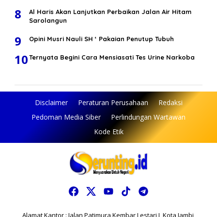
8
Al Haris Akan Lanjutkan Perbaikan Jalan Air Hitam
Sarolangun
9
Opini Musri Nauli SH ‘ Pakaian Penutup Tubuh
10
Ternyata Begini Cara Mensiasati Tes Urine Narkoba
Disclaimer
Peraturan Perusahaan
Redaksi
Pedoman Media Siber
Perlindungan Wartawan
Kode Etik
Alamat Kantor : Jalan Patimura Kembar Lestari I, Kota Jambi,