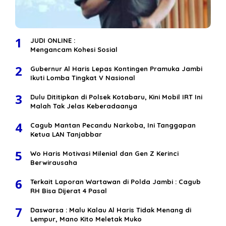
1
JUDI ONLINE :
Mengancam Kohesi Sosial
2
Gubernur Al Haris Lepas Kontingen Pramuka Jambi
Ikuti Lomba Tingkat V Nasional
3
Dulu Dititipkan di Polsek Kotabaru, Kini Mobil IRT Ini
Malah Tak Jelas Keberadaanya
4
Cagub Mantan Pecandu Narkoba, Ini Tanggapan
Ketua LAN Tanjabbar
5
Wo Haris Motivasi Milenial dan Gen Z Kerinci
Berwirausaha
6
Terkait Laporan Wartawan di Polda Jambi : Cagub
RH Bisa Dijerat 4 Pasal
7
Daswarsa : Malu Kalau Al Haris Tidak Menang di
Lempur, Mano Kito Meletak Muko