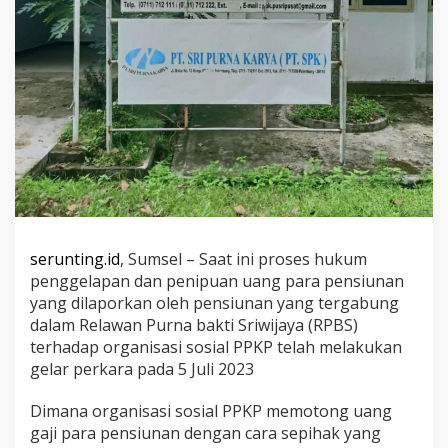
e
l
a
p
a
n
U
a
n
g
P
e
n
s
serunting.id
, Sumsel – Saat ini proses hukum
i
u
penggelapan dan penipuan uang para pensiunan
n
yang dilaporkan oleh pensiunan yang tergabung
a
dalam Relawan Purna bakti Sriwijaya (RPBS)
n
terhadap organisasi sosial PPKP telah melakukan
P
gelar perkara pada 5 Juli 2023
u
s
r
Dimana organisasi sosial PPKP memotong uang
i
gaji para pensiunan dengan cara sepihak yang
,