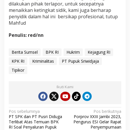
dilakukan pihak terlapor, untuk secepatnya
menaikkan ketingkat sidik, kami juga berharap
penyidik dalam hal ini bersikap profesional, tutup
Mahfud
Penulis: red/nn
Berita Sumsel
BPK RI
Hukrim
Kejagung RI
KPK RI
Kriminalitas
PT Pupuk Sriwidjaja
Tipikor
Ikuti Kami
N
Pos sebelumnya
Pos berikutnya
PT SPK dan PT Pusri Diduga
Porprov XXIII Jambi 2023,
a
Terlibat Atas Temuan BPK
Pengurus ESI Gelar Rapat
v
RI Soal Penyaluran Pupuk
Penyempurnaan