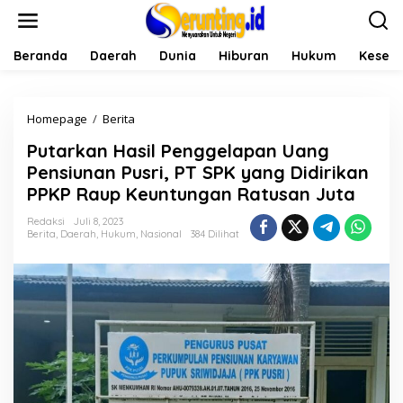
L
e
w
a
Beranda
Daerah
Dunia
Hiburan
Hukum
Keseh
t
i
k
Homepage
/
Berita
P
e
u
k
Putarkan Hasil Penggelapan Uang
t
o
a
n
Pensiunan Pusri, PT SPK yang Didirikan
r
t
PPKP Raup Keuntungan Ratusan Juta
k
e
a
n
Redaksi
Juli 8, 2023
n
Berita
,
Daerah
,
Hukum
,
Nasional
384 Dilihat
H
a
s
i
l
P
e
n
g
g