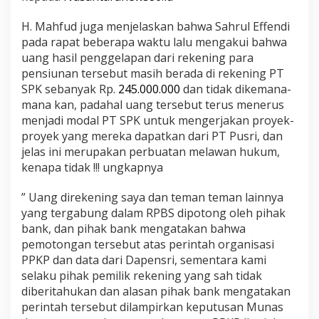
p
K
H. Mahfud juga menjelaskan bahwa Sahrul Effendi
e
pada rapat beberapa waktu lalu mengakui bahwa
u
uang hasil penggelapan dari rekening para
n
pensiunan tersebut masih berada di rekening PT
t
u
SPK sebanyak Rp.
245.000.000
dan tidak dikemana-
n
mana kan, padahal uang tersebut terus menerus
g
menjadi modal PT SPK untuk mengerjakan proyek-
a
proyek yang mereka dapatkan dari PT Pusri, dan
n
R
jelas ini merupakan perbuatan melawan hukum,
a
kenapa tidak !!! ungkapnya
t
u
” Uang direkening saya dan teman teman lainnya
s
yang tergabung dalam RPBS dipotong oleh pihak
a
n
bank, dan pihak bank mengatakan bahwa
J
pemotongan tersebut atas perintah organisasi
u
PPKP dan data dari Dapensri, sementara kami
t
selaku pihak pemilik rekening yang sah tidak
a
diberitahukan dan alasan pihak bank mengatakan
perintah tersebut dilampirkan keputusan Munas