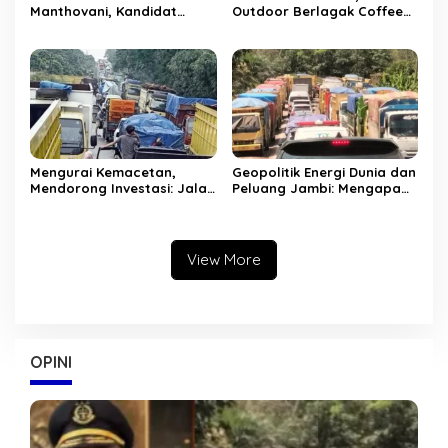
Manthovani, Kandidat
Outdoor Berlagak Coffee
Jampidsus Baru, Berikut
Shop
Rekam Jejak di Korps
Adhyaksa
Mengurai Kemacetan,
Geopolitik Energi Dunia dan
Mendorong Investasi: Jalan
Peluang Jambi: Mengapa
Khusus Batubara sebagai
Jalan Khusus Batubara
Solusi Struktural Jambi
Harus Dipercepat
View More
OPINI