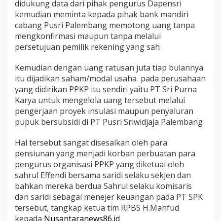
didukung data dari pihak pengurus Dapensri
P
kemudian meminta kepada pihak bank mandiri
T
S
cabang Pusri Palembang memotong uang tanpa
P
mengkonfirmasi maupun tanpa melalui
K
persetujuan pemilik rekening yang sah
y
a
Kemudian dengan uang ratusan juta tiap bulannya
n
g
itu dijadikan saham/modal usaha pada perusahaan
D
yang didirikan PPKP itu sendiri yaitu PT Sri Purna
i
Karya untuk mengelola uang tersebut melalui
d
pengerjaan proyek insulasi maupun penyaluran
i
r
pupuk bersubsidi di PT Pusri Sriwidjaja Palembang
i
k
Hal tersebut sangat disesalkan oleh para
a
pensiunan yang menjadi korban perbuatan para
n
pengurus organisasi PPKP yang diketuai oleh
P
P
sahrul Effendi bersama saridi selaku sekjen dan
K
bahkan mereka berdua Sahrul selaku komisaris
P
dan saridi sebagai menejer keuangan pada PT SPK
R
tersebut, tangkap ketua tim RPBS H.Mahfud
a
kepada
Nusantaranews86.id
u