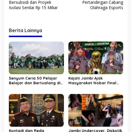
Bersubsidi dan Proyek
Pertandingan Cabang
i
Isolasi Senilai Rp 15 Miliar
Olahraga Esports
g
a
s
Berita Lainnya
i
p
o
s
Senyum Ceria 50 Pelajar
Kajati Jambi Ajak
Belajar dan Bertualang di
Masyarakat Nobar Final
Candi Muaro Jambi
Spanyol Vs Argentina, Ayo
Bersama NBT Coal Group
Ramaikan Banjir “Doorprize
Lho”
Kuntadi dan Reda
Jambi Undercover, Diskotik