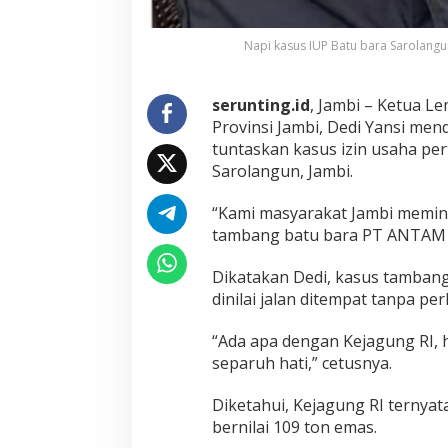
i
I
U
Napi kasus IUP Batu bara Sarolangun
P
B
a
serunting.id
, Jambi – Ketua L
t
Provinsi Jambi, Dedi Yansi me
u
tuntaskan kasus izin usaha pe
B
a
Sarolangun, Jambi.
r
a
“Kami masyarakat Jambi memint
P
tambang batu bara PT ANTAM d
T
A
Dikatakan Dedi, kasus tambang
N
T
dinilai jalan ditempat tanpa pe
A
M
“Ada apa dengan Kejagung RI, h
d
separuh hati,” cetusnya.
i
S
a
Diketahui, Kejagung RI ternya
r
bernilai 109 ton emas.
o