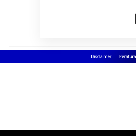
Khusus B
Struktur
Disclaimer
Peratur