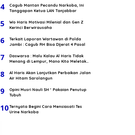
4
Cagub Mantan Pecandu Narkoba, Ini
Tanggapan Ketua LAN Tanjabbar
5
Wo Haris Motivasi Milenial dan Gen Z
Kerinci Berwirausaha
6
Terkait Laporan Wartawan di Polda
Jambi : Cagub RH Bisa Dijerat 4 Pasal
7
Daswarsa : Malu Kalau Al Haris Tidak
Menang di Lempur, Mano Kito Meletak
Muko
8
Al Haris Akan Lanjutkan Perbaikan Jalan
Air Hitam Sarolangun
9
Opini Musri Nauli SH ‘ Pakaian Penutup
Tubuh
10
Ternyata Begini Cara Mensiasati Tes
Urine Narkoba