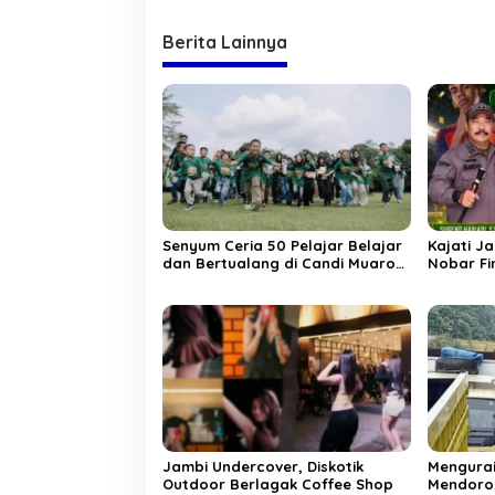
i
g
Berita Lainnya
a
s
i
p
o
s
Senyum Ceria 50 Pelajar Belajar
Kajati J
dan Bertualang di Candi Muaro
Nobar Fi
Jambi Bersama NBT Coal Group
Argentin
“Doorpri
Jambi Undercover, Diskotik
Mengura
Outdoor Berlagak Coffee Shop
Mendoron