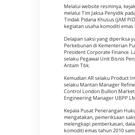
l
Melalui website resminya, keja
a
melalui Tim Jaksa Penyidik pa
n
g
Tindak Pidana Khusus (JAM PIDS
u
kegiatan usaha komoditi emas t
n
J
Delapan saksi yang diperiksa ya
a
Perkebunan di Kementerian Pus
m
b
President Corporate Finance. L
i
selaku Pegawai Unit Bisnis P
Antam Tbk.
Kemudian AR selaku Product Inv
selaku Mantan Manager Refin
Control London Bullion Market
Engineering Manager UBPP LM 
Kepala Pusat Penerangan Huku
mengatakan, pemeriksaan saks
melengkapi pemberkasan, dala
komoditi emas tahun 2010 sam