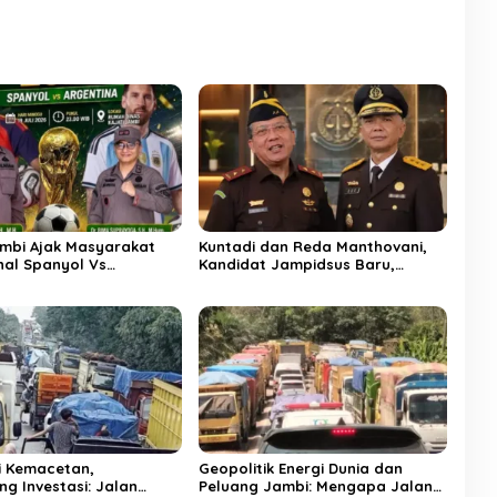
ambi Ajak Masyarakat
Kuntadi dan Reda Manthovani,
nal Spanyol Vs
Kandidat Jampidsus Baru,
a, Ayo Ramaikan Banjir
Berikut Rekam Jejak di Korps
ze Lho”
Adhyaksa
i Kemacetan,
Geopolitik Energi Dunia dan
g Investasi: Jalan
Peluang Jambi: Mengapa Jalan