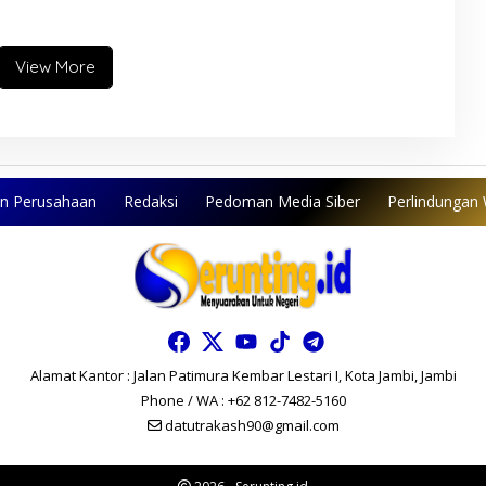
atubara sebagai Solusi
Khusus Batubara Harus
al Jambi
Dipercepat
View More
an Perusahaan
Redaksi
Pedoman Media Siber
Perlindungan
Alamat Kantor : Jalan Patimura Kembar Lestari I, Kota Jambi, Jambi
Phone / WA : +62 812-7482-5160
datutrakash90@gmail.com