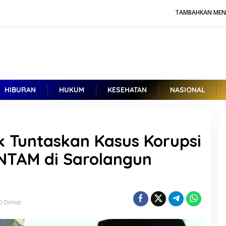
TAMBAHKAN ME
HIBURAN
HUKUM
KESEHATAN
NASIONAL
k Tuntaskan Kasus Korupsi
NTAM di Sarolangun
Kuntadi dan Reda Manthovani,
Kandidat Jampidsus Baru, Berikut
0 Dilihat
Rekam Jejak di Korps Adhyaksa