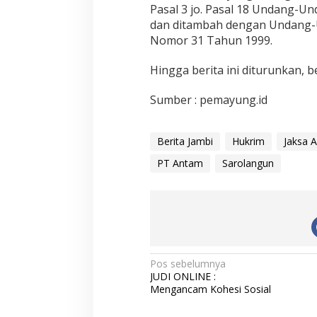
Pasal 3 jo. Pasal 18 Undang-
dan ditambah dengan Undang-
Nomor 31 Tahun 1999.
Hingga berita ini diturunkan, b
Sumber : pemayung.id
Berita Jambi
Hukrim
Jaksa 
PT Antam
Sarolangun
N
Pos sebelumnya
JUDI ONLINE :
a
Mengancam Kohesi Sosial
v