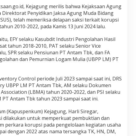
ksaan.go.id, Kejagung merilis bahwa Kejaksaan Agung
da Direktorat Penyidikan Jaksa Agung Muda Bidang
US), telah memeriksa delapan saksi terkait korupsi
ahun 2010-2022, pada Kamis 13 Juni 2024 lalu.
itu, EFY selaku Kasubdit Industri Pengolahan Hasil
at tahun 2018-2010, PAT selaku Senior Vice
alu, SPR selaku Pensiunan PT Antam Tbk, dan FA
engolahan dan Pemurnian Logam Mulia (UBPP LM) PT
entory Control periode Juli 2023 sampai saat ini, DRS
ery UBPP LM PT Antam Tbk, AM selaku Dokumen
 Association (LBMA) tahun 2020-2022, dan PSI selaku
PT Antam Tbk tahun 2023 sampai saat ini.
m (Kapuspenkum) Kejagung, Harli Siregar,
i dilakukan untuk memperkuat pembuktian dan
m perkara korupsi pada pengelolaan kegiatan usaha
pai dengan 2022 atas nama tersangka TK, HN, DM,