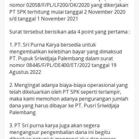
I
nomor 02058/F/PL/LF200/DK/2020 yang dikerjakan
S
PT SPK terhitung mulai tanggal 2 November 2020
o
s/d tanggal 1 November 2021
a
l
Surat tersebut berisikan ada 4 point yang pertama :
P
e
n
1. PT. Sri Purna Karya bersedia untuk
y
mengembalikan kelebihan bayar yang dimaksud
a
PT. Pupuk Sriwidjaja Palembang dalam surat
l
nomor 08445/F/PL/DE400/ET/2022 tanggal 19
u
r
Agustus 2022
a
n
2. Mengingat adanya biaya-biaya operasional yang
P
telah dikeluarkan oleh PT SPK seperti terlampir,
u
maka kami memohon adanya pengurangan jumlah
p
u
dana yang harus dibayar ke PT. Pusri Sriwidjaja
k
Palembang
B
e
3. PT Sri purna karya juga akan segera
r
mengangsur pengembalian dana ini begitu
s
u
diberikan petunjuk mengenai alur dan proses