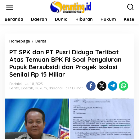
L
e
w
a
Beranda
Daerah
Dunia
Hiburan
Hukum
Keseh
t
i
k
Homepage
/
Berita
P
e
T
k
PT SPK dan PT Pusri Diduga Terlibat
S
o
P
n
Atas Temuan BPK RI Soal Penyaluran
K
t
Pupuk Bersubsidi dan Proyek Isolasi
d
e
Senilai Rp 15 Miliar
a
n
n
Redaksi
Juli 8, 2023
P
Berita
,
Daerah
,
Hukum
,
Nasional
377 Dilihat
T
P
u
s
r
i
D
i
d