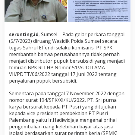
u
g
a
T
e
r
serunting.id
, Sumsel – Pada gelar perkara tanggal
l
(5/7/2023) diruang Wasidik Polda Sumsel secara
i
b
tegas Sahrul Effendi selaku komisaris PT SPK
a
membantah bahwa perusahaannya tidak pernah
t
menjadi distributor pupuk bersubsidi yang menjadi
A
temuan BPK RI LHP Nomor 51/AUDITAMA
t
a
VII/PDTT/06/2022 tanggal 17 Juni 2022 tentang
s
penyaluran pupuk bersubsidi.
T
e
Sementara pada tanggal 7 November 2022 dengan
m
nomor surat 194/SPK/XI/KU/2022, PT. Sri purna
u
a
karya bersurat kepada PT Pusri yang ditujukan
n
kepada vice president pembekalan PT Pusri
B
Palembang yaitu Ir.Hadiwidjaja mengenai prihal
P
pengembalian uang kelebihan bayar atas jasa
K
isolasi berdasarkan surat perintah kerja (SPMK)
R