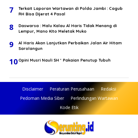
7
Terkait Laporan Wartawan di Polda Jambi : Cagub
RH Bisa Dijerat 4 Pasal
8
Daswarsa : Malu Kalau Al Haris Tidak Menang di
Lempur, Mano Kito Meletak Muko
9
Al Haris Akan Lanjutkan Perbaikan Jalan Air Hitam
Sarolangun
10
Opini Musri Nauli SH ‘ Pakaian Penutup Tubuh
Disclaimer
Peraturan Perusahaan
Redaksi
Pedoman Media Siber
Perlindungan Wartawan
Kode Etik