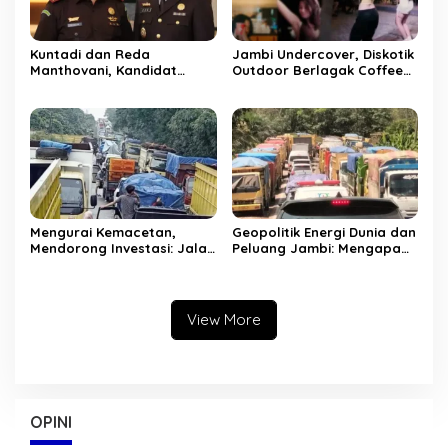
Kuntadi dan Reda
Jambi Undercover, Diskotik
Manthovani, Kandidat
Outdoor Berlagak Coffee
Jampidsus Baru, Berikut
Shop
Rekam Jejak di Korps
Adhyaksa
Mengurai Kemacetan,
Geopolitik Energi Dunia dan
Mendorong Investasi: Jalan
Peluang Jambi: Mengapa
Khusus Batubara sebagai
Jalan Khusus Batubara
Solusi Struktural Jambi
Harus Dipercepat
View More
OPINI