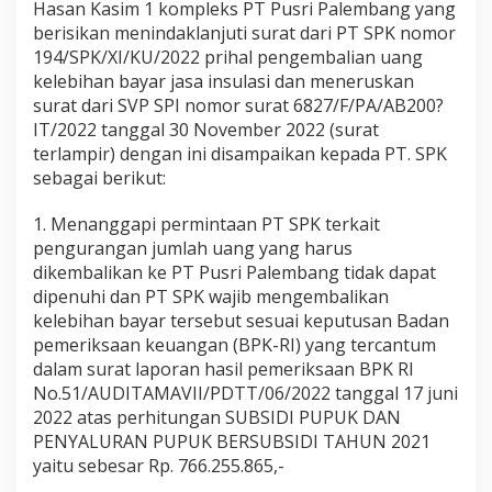
Hasan Kasim 1 kompleks PT Pusri Palembang yang
l
berisikan menindaklanjuti surat dari PT SPK nomor
a
194/SPK/XI/KU/2022 prihal pengembalian uang
i
R
kelebihan bayar jasa insulasi dan meneruskan
p
surat dari SVP SPI nomor surat 6827/F/PA/AB200?
1
IT/2022 tanggal 30 November 2022 (surat
5
terlampir) dengan ini disampaikan kepada PT. SPK
M
i
sebagai berikut:
l
i
1. Menanggapi permintaan PT SPK terkait
a
pengurangan jumlah uang yang harus
r
dikembalikan ke PT Pusri Palembang tidak dapat
dipenuhi dan PT SPK wajib mengembalikan
kelebihan bayar tersebut sesuai keputusan Badan
pemeriksaan keuangan (BPK-RI) yang tercantum
dalam surat laporan hasil pemeriksaan BPK RI
No.51/AUDITAMAVII/PDTT/06/2022 tanggal 17 juni
2022 atas perhitungan SUBSIDI PUPUK DAN
PENYALURAN PUPUK BERSUBSIDI TAHUN 2021
yaitu sebesar Rp. 766.255.865,-