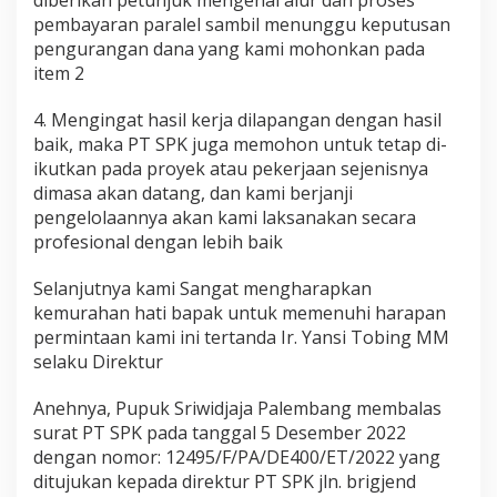
b
pembayaran paralel sambil menunggu keputusan
s
pengurangan dana yang kami mohonkan pada
i
item 2
d
i
d
4. Mengingat hasil kerja dilapangan dengan hasil
a
baik, maka PT SPK juga memohon untuk tetap di-
n
ikutkan pada proyek atau pekerjaan sejenisnya
P
dimasa akan datang, dan kami berjanji
r
o
pengelolaannya akan kami laksanakan secara
y
profesional dengan lebih baik
e
k
Selanjutnya kami Sangat mengharapkan
I
kemurahan hati bapak untuk memenuhi harapan
s
o
permintaan kami ini tertanda Ir. Yansi Tobing MM
l
selaku Direktur
a
s
Anehnya, Pupuk Sriwidjaja Palembang membalas
i
surat PT SPK pada tanggal 5 Desember 2022
S
e
dengan nomor: 12495/F/PA/DE400/ET/2022 yang
n
ditujukan kepada direktur PT SPK jln. brigjend
i