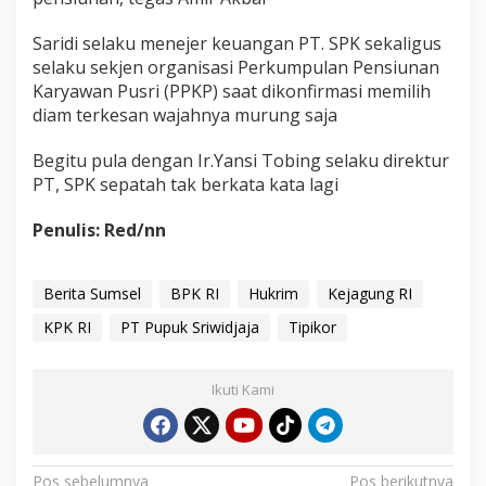
Saridi selaku menejer keuangan PT. SPK sekaligus
selaku sekjen organisasi Perkumpulan Pensiunan
Karyawan Pusri (PPKP) saat dikonfirmasi memilih
diam terkesan wajahnya murung saja
Begitu pula dengan Ir.Yansi Tobing selaku direktur
PT, SPK sepatah tak berkata kata lagi
Penulis: Red/nn
Berita Sumsel
BPK RI
Hukrim
Kejagung RI
KPK RI
PT Pupuk Sriwidjaja
Tipikor
Ikuti Kami
Pos sebelumnya
Pos berikutnya