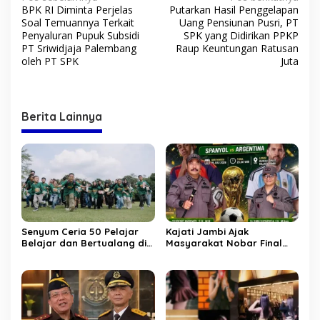
N
BPK RI Diminta Perjelas
Putarkan Hasil Penggelapan
a
Soal Temuannya Terkait
Uang Pensiunan Pusri, PT
v
Penyaluran Pupuk Subsidi
SPK yang Didirikan PPKP
PT Sriwidjaja Palembang
Raup Keuntungan Ratusan
i
oleh PT SPK
Juta
g
a
s
Berita Lainnya
i
p
o
s
Senyum Ceria 50 Pelajar
Kajati Jambi Ajak
Belajar dan Bertualang di
Masyarakat Nobar Final
Candi Muaro Jambi
Spanyol Vs Argentina, Ayo
Bersama NBT Coal Group
Ramaikan Banjir “Doorprize
Lho”