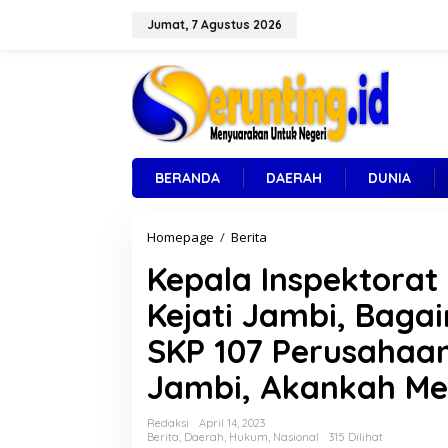
L
e
Jumat, 7 Agustus 2026
w
a
t
i
k
e
k
o
BERANDA
DAERAH
DUNIA
n
t
e
Homepage
/
Berita
K
n
e
Kepala Inspektorat
p
a
Kejati Jambi, Baga
l
a
SKP 107 Perusahaa
I
n
Jambi, Akankah Me
s
p
e
Redaksi
April 14, 2023
k
Berita
,
Daerah
,
Hukum
,
Nasional
315 Dilihat