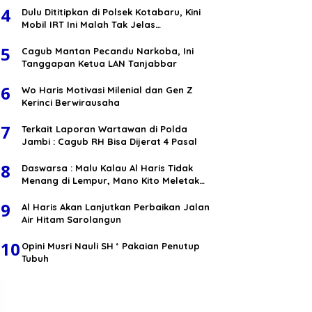
4
Dulu Dititipkan di Polsek Kotabaru, Kini
Mobil IRT Ini Malah Tak Jelas
Keberadaanya
5
Cagub Mantan Pecandu Narkoba, Ini
Tanggapan Ketua LAN Tanjabbar
6
Wo Haris Motivasi Milenial dan Gen Z
Kerinci Berwirausaha
7
Terkait Laporan Wartawan di Polda
Jambi : Cagub RH Bisa Dijerat 4 Pasal
8
Daswarsa : Malu Kalau Al Haris Tidak
Menang di Lempur, Mano Kito Meletak
Muko
9
Al Haris Akan Lanjutkan Perbaikan Jalan
Air Hitam Sarolangun
10
Opini Musri Nauli SH ‘ Pakaian Penutup
Tubuh