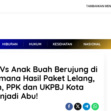
TAMBAHKAN ME
HIBURAN
HUKUM
KESEHATAN
NASIONAL
 Vs Anak Buah Berujung di
imana Hasil Paket Lelang,
n, PPK dan UKPBJ Kota
njadi Abu!
Kuntadi dan Reda Manthovani,
Kandidat Jampidsus Baru, Berikut
Rekam Jejak di Korps Adhyaksa