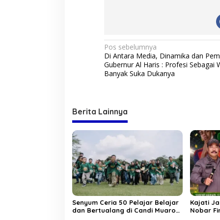
,
A
k
a
n
N
Pos sebelumnya
k
Di Antara Media, Dinamika dan Pe
a
a
Gubernur Al Haris : Profesi Sebagai
h
v
Banyak Suka Dukanya
M
e
i
n
g
j
Berita Lainnya
a
a
d
s
i
A
i
b
p
u
!
o
s
Senyum Ceria 50 Pelajar Belajar
Kajati J
dan Bertualang di Candi Muaro
Nobar Fi
Jambi Bersama NBT Coal Group
Argentin