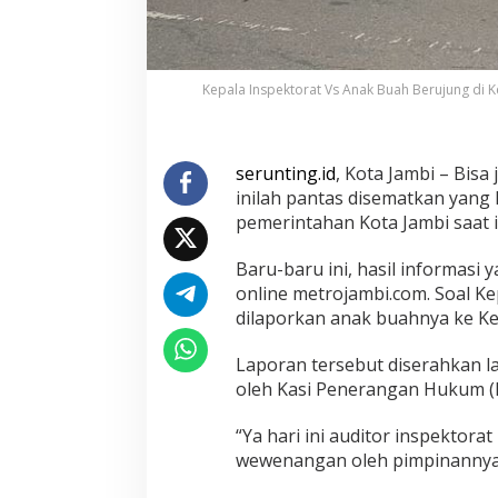
K
e
j
a
t
Kepala Inspektorat Vs Anak Buah Berujung di K
i
J
a
m
serunting.id
, Kota Jambi – Bis
b
inilah pantas disematkan yang k
i
pemerintahan Kota Jambi saat i
,
B
Baru-baru ini, hasil informasi 
a
g
online metrojambi.com. Soal Ke
a
dilaporkan anak buahnya ke Keja
i
m
Laporan tersebut diserahkan la
a
oleh Kasi Penerangan Hukum (K
n
a
H
“Ya hari ini auditor inspekto
a
wewenangan oleh pimpinannya ke
s
i