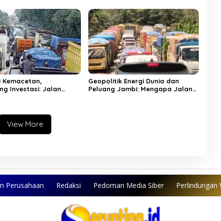
ze Lho”
Adhyaksa
i Kemacetan,
Geopolitik Energi Dunia dan
g Investasi: Jalan
Peluang Jambi: Mengapa Jalan
atubara sebagai Solusi
Khusus Batubara Harus
al Jambi
Dipercepat
View More
an Perusahaan
Redaksi
Pedoman Media Siber
Perlindungan