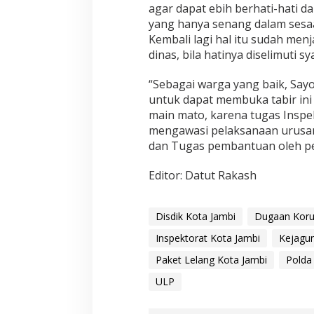
agar dapat ebih berhati-hati d
h
a
yang hanya senang dalam sesa
a
Kembali lagi hal itu sudah men
n
dinas, bila hatinya diselimuti s
,
P
“Sebagai warga yang baik, Sayo
P
K
untuk dapat membuka tabir ini
d
main mato, karena tugas Insp
a
mengawasi pelaksanaan urusa
n
dan Tugas pembantuan oleh per
U
K
P
Editor: Datut Rakash
B
J
K
Disdik Kota Jambi
Dugaan Koru
o
t
Inspektorat Kota Jambi
Kejagun
a
Paket Lelang Kota Jambi
Polda
J
a
ULP
m
b
i