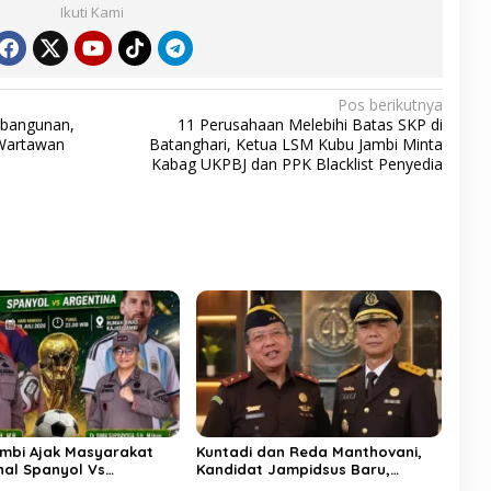
Ikuti Kami
Pos berikutnya
mbangunan,
11 Perusahaan Melebihi Batas SKP di
 Wartawan
Batanghari, Ketua LSM Kubu Jambi Minta
Kabag UKPBJ dan PPK Blacklist Penyedia
ambi Ajak Masyarakat
Kuntadi dan Reda Manthovani,
nal Spanyol Vs
Kandidat Jampidsus Baru,
a, Ayo Ramaikan Banjir
Berikut Rekam Jejak di Korps