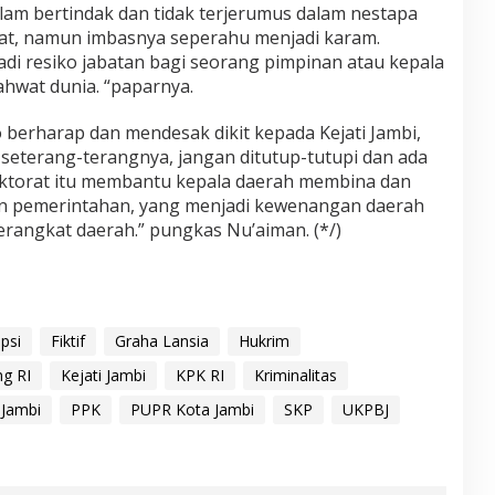
alam bertindak dan tidak terjerumus dalam nestapa
at, namun imbasnya seperahu menjadi karam.
jadi resiko jabatan bagi seorang pimpinan atau kepala
yahwat dunia. “paparnya.
 berharap dan mendesak dikit kepada Kejati Jambi,
 seterang-terangnya, jangan ditutup-tutupi dan ada
ektorat itu membantu kepala daerah membina dan
n pemerintahan, yang menjadi kewenangan daerah
angkat daerah.” pungkas Nu’aiman. (*/)
psi
Fiktif
Graha Lansia
Hukrim
g RI
Kejati Jambi
KPK RI
Kriminalitas
 Jambi
PPK
PUPR Kota Jambi
SKP
UKPBJ