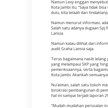
Namun Lexy enggan menyebut se
l
P
Kota Jambi itu. “Saya tidak bis
a
dulu, kita telaah dan tindaklanju
k
e
Namun menurut informasi, ada
t
Salah satu adanya dugaan Spj f
L
e
Lansia.
l
a
Namun kalau dilihat dari inform
n
audit Graha Lansia saja.
g
,
Terus bagaimana nasib lelang p
S
K
yang melampaui SKP yang hingga
P
pemeriksaannya, serta bagaima
1
Kota Jambi. Akankah semuanya 
0
7
Nu’aiman, salah satu tokoh ma
P
e
birokrasi pembangunan di pem
r
hal ini sampai terjadi laporan 2
u
s
“Mudah-mudahan persoalan ini
a