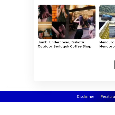
“Doorpri
Jambi Undercover, Diskotik
Mengura
Outdoor Berlagak Coffee Shop
Mendoron
Khusus B
Struktur
Disclaimer
Peratur