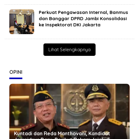
Perkuat Pengawasan Internal, Banmus
dan Banggar DPRD Jambi Konsolidasi
ke Inspektorat DKI Jakarta
Lihat Selengkapnya
OPINI
Geopolitik Energi Dunia dan Peluang Jambi:
P