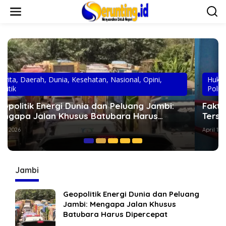
L
e
w
a
t
i
k
e
k
Hukum
,
Berita
,
Daerah
,
Dunia
,
Kesehatan
,
Nasional
,
o
Politik
n
t
Fakta Menarik, Menelusuri Kampung Alung,
e
Tersangka 58 Kg Sabu Yang Kabur Dari Polda
n
Jambi
April 11, 2026
Jambi
Geopolitik Energi Dunia dan Peluang
Jambi: Mengapa Jalan Khusus
Batubara Harus Dipercepat