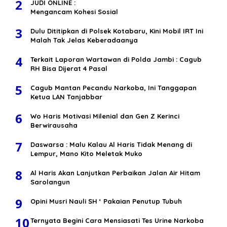
2
JUDI ONLINE :
Mengancam Kohesi Sosial
3
Dulu Dititipkan di Polsek Kotabaru, Kini Mobil IRT Ini
Malah Tak Jelas Keberadaanya
4
Terkait Laporan Wartawan di Polda Jambi : Cagub
RH Bisa Dijerat 4 Pasal
5
Cagub Mantan Pecandu Narkoba, Ini Tanggapan
Ketua LAN Tanjabbar
6
Wo Haris Motivasi Milenial dan Gen Z Kerinci
Berwirausaha
7
Daswarsa : Malu Kalau Al Haris Tidak Menang di
Lempur, Mano Kito Meletak Muko
8
Al Haris Akan Lanjutkan Perbaikan Jalan Air Hitam
Sarolangun
9
Opini Musri Nauli SH ‘ Pakaian Penutup Tubuh
10
Ternyata Begini Cara Mensiasati Tes Urine Narkoba