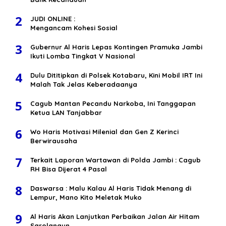
2
JUDI ONLINE :
Mengancam Kohesi Sosial
3
Gubernur Al Haris Lepas Kontingen Pramuka Jambi
Ikuti Lomba Tingkat V Nasional
4
Dulu Dititipkan di Polsek Kotabaru, Kini Mobil IRT Ini
Malah Tak Jelas Keberadaanya
5
Cagub Mantan Pecandu Narkoba, Ini Tanggapan
Ketua LAN Tanjabbar
6
Wo Haris Motivasi Milenial dan Gen Z Kerinci
Berwirausaha
7
Terkait Laporan Wartawan di Polda Jambi : Cagub
RH Bisa Dijerat 4 Pasal
8
Daswarsa : Malu Kalau Al Haris Tidak Menang di
Lempur, Mano Kito Meletak Muko
9
Al Haris Akan Lanjutkan Perbaikan Jalan Air Hitam
Sarolangun