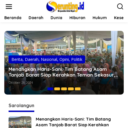
L
e
w
a
Beranda
Daerah
Dunia
Hiburan
Hukum
Keseh
t
i
k
e
k
o
n
t
Berita
,
Daerah
,
Nasional
,
Opini
,
Politik
e
Al Haris Akan Lanjutkan Perbaikan Jalan Air
n
Hitam Sarolangun
Oktober 24, 2024
Sarolangun
Menangkan Haris-Sani: Tim Batang
Asam Tanjab Barat Siap Kerahkan