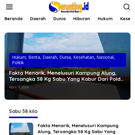
L
e
w
a
Beranda
Daerah
Dunia
Hiburan
Hukum
Keseh
t
i
k
e
k
o
n
Hukum
,
Berita
,
Daerah
,
Dunia
,
Kesehatan
,
Nasional
,
t
Politik
e
Fakta Menarik, Menelusuri Kampung Alung,
n
Tersangka 58 Kg Sabu Yang Kabur Dari Polda
Jambi
April 11, 2026
Sabu 58 kilo
Fakta Menarik, Menelusuri Kampung
Alung, Tersangka 58 Kg Sabu Yang