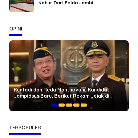
Kabur Dari Polda Jambi
OPINI
Kuntadi dan Reda Manthovani, Kandidat
G
Jampidsus Baru, Berikut Rekam Jejak di
M
Korps Adhyaksa
D
TERPOPULER