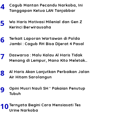
4
Cagub Mantan Pecandu Narkoba, Ini
Tanggapan Ketua LAN Tanjabbar
5
Wo Haris Motivasi Milenial dan Gen Z
Kerinci Berwirausaha
6
Terkait Laporan Wartawan di Polda
Jambi : Cagub RH Bisa Dijerat 4 Pasal
7
Daswarsa : Malu Kalau Al Haris Tidak
Menang di Lempur, Mano Kito Meletak
Muko
8
Al Haris Akan Lanjutkan Perbaikan Jalan
Air Hitam Sarolangun
9
Opini Musri Nauli SH ‘ Pakaian Penutup
Tubuh
10
Ternyata Begini Cara Mensiasati Tes
Urine Narkoba