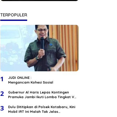
Berita
,
Daerah
,
Hukum
,
Nasional
Hukum RI
Soal 2 Perusahaan Bisa Menang
TERPOPULER
Inspektorat Meradang, Yunita: J
ita Blacklist Hentikan Kontrak
ret 8, 2023
1
JUDI ONLINE :
Mengancam Kohesi Sosial
2
Gubernur Al Haris Lepas Kontingen
Pramuka Jambi Ikuti Lomba Tingkat V
Nasional
3
Dulu Dititipkan di Polsek Kotabaru, Kini
Mobil IRT Ini Malah Tak Jelas
Keberadaanya