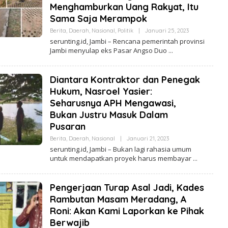
Menghamburkan Uang Rakyat, Itu
Sama Saja Merampok
Berita
,
Daerah
,
Nasional
,
Politik
|
Januari 25, 2023
O
L
serunting.id, Jambi – Rencana pemerintah provinsi
E
Jambi menyulap eks Pasar Angso Duo
H
R
E
D
Diantara Kontraktor dan Penegak
A
K
Hukum, Nasroel Yasier:
S
Seharusnya APH Mengawasi,
I
Bukan Justru Masuk Dalam
Pusaran
Berita
,
Daerah
,
Nasional
|
Januari 21, 2023
O
L
serunting.id, Jambi – Bukan lagi rahasia umum
E
untuk mendapatkan proyek harus membayar
H
R
E
D
Pengerjaan Turap Asal Jadi, Kades
A
K
Rambutan Masam Meradang, A
S
Roni: Akan Kami Laporkan ke Pihak
I
Berwajib