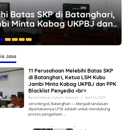
pektorat Kota Jambi Kembali
p Perusahaan Yang Mau di
K
Ma
ia Jasa
11 Perusahaan Melebihi Batas SKP
di Batanghari, Ketua LSM Kubu
Jambi Minta Kabag UKPBJ dan PPK
Blacklist Penyedia <br>
Berita
,
Daerah
,
Hukum
,
Nasional
|
April 26, 2023
O
L
serunting.id, Batanghari — Menjadi landasan
E
diperlukannya LPSE adalah untuk mendukung
H
proses pengadaan
R
E
D
A