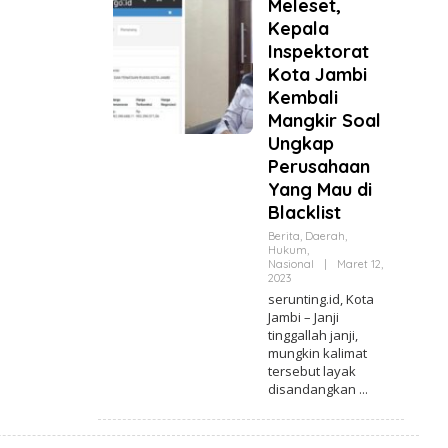
K
Meleset,
S
Kepala
I
Inspektorat
Kota Jambi
Kembali
Mangkir Soal
Ungkap
Perusahaan
Yang Mau di
Blacklist
Berita
,
Daerah
,
Hukum
,
Nasional
|
Maret 12,
2023
O
L
serunting.id, Kota
E
Jambi – Janji
H
tinggallah janji,
R
E
mungkin kalimat
D
tersebut layak
A
disandangkan
K
S
I