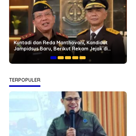
dat
Geopolitik Energi Dunia dan Peluang Jambi:
 di
Mengapa Jalan Khusus Batubara Harus
Dipercepat
TERPOPULER