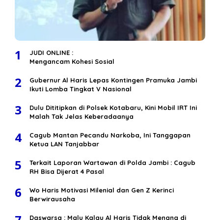
1
JUDI ONLINE :
Mengancam Kohesi Sosial
2
Gubernur Al Haris Lepas Kontingen Pramuka Jambi
Ikuti Lomba Tingkat V Nasional
3
Dulu Dititipkan di Polsek Kotabaru, Kini Mobil IRT Ini
Malah Tak Jelas Keberadaanya
4
Cagub Mantan Pecandu Narkoba, Ini Tanggapan
Ketua LAN Tanjabbar
5
Terkait Laporan Wartawan di Polda Jambi : Cagub
RH Bisa Dijerat 4 Pasal
6
Wo Haris Motivasi Milenial dan Gen Z Kerinci
Berwirausaha
7
Daswarsa : Malu Kalau Al Haris Tidak Menang di