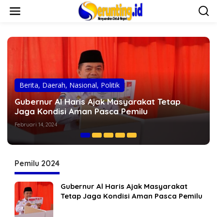
L
e
w
a
t
i
k
e
k
o
Berita
,
Daerah
,
Nasional
,
Politik
n
t
Wartawan Asal Kota Jambi Ini akan Maju Jadi
e
Caleg DPRD Dapil IV Partai PBB
n
Februari 1, 2024
Pemilu 2024
Gubernur Al Haris Ajak Masyarakat
Tetap Jaga Kondisi Aman Pasca Pemilu