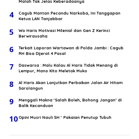
Malah Tak Jelas Keberadaanya
4
Cagub Mantan Pecandu Narkoba, Ini Tanggapan
Ketua LAN Tanjabbar
5
Wo Haris Motivasi Milenial dan Gen Z Kerinci
Berwirausaha
6
Terkait Laporan Wartawan di Polda Jambi : Cagub
RH Bisa Dijerat 4 Pasal
7
Daswarsa : Malu Kalau Al Haris Tidak Menang di
Lempur, Mano Kito Meletak Muko
8
Al Haris Akan Lanjutkan Perbaikan Jalan Air Hitam
Sarolangun
9
Menggali Makna ‘Salah Boleh, Bohong Jangan’ di
Balik Kecanduan
10
Opini Musri Nauli SH ‘ Pakaian Penutup Tubuh