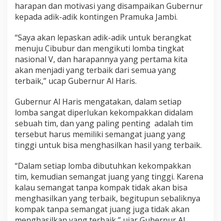
harapan dan motivasi yang disampaikan Gubernur
i
kepada adik-adik kontingen Pramuka Jambi.
L
o
m
“Saya akan lepaskan adik-adik untuk berangkat
b
menuju Cibubur dan mengikuti lomba tingkat
a
nasional V, dan harapannya yang pertama kita
T
akan menjadi yang terbaik dari semua yang
i
n
terbaik,” ucap Gubernur Al Haris.
g
k
Gubernur Al Haris mengatakan, dalam setiap
a
lomba sangat diperlukan kekompakkan didalam
t
sebuah tim, dan yang paling penting adalah tim
V
N
tersebut harus memiliki semangat juang yang
a
tinggi untuk bisa menghasilkan hasil yang terbaik.
s
i
“Dalam setiap lomba dibutuhkan kekompakkan
o
tim, kemudian semangat juang yang tinggi. Karena
n
a
kalau semangat tanpa kompak tidak akan bisa
l
menghasilkan yang terbaik, begitupun sebaliknya
kompak tanpa semangat juang juga tidak akan
menghasilkan yang terbaik,” ujar Gubernur Al