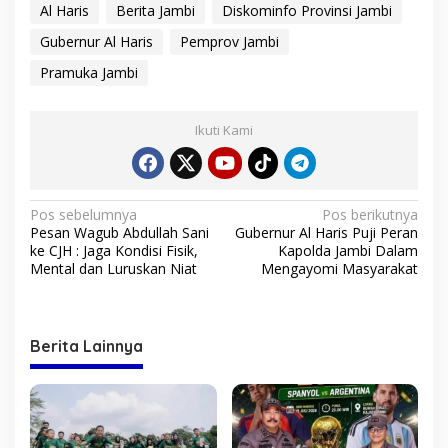
Al Haris
Berita Jambi
Diskominfo Provinsi Jambi
Gubernur Al Haris
Pemprov Jambi
Pramuka Jambi
Ikuti Kami
N
Pos sebelumnya
Pos berikutnya
Pesan Wagub Abdullah Sani
Gubernur Al Haris Puji Peran
a
ke CJH : Jaga Kondisi Fisik,
Kapolda Jambi Dalam
v
Mental dan Luruskan Niat
Mengayomi Masyarakat
i
g
Berita Lainnya
a
s
i
p