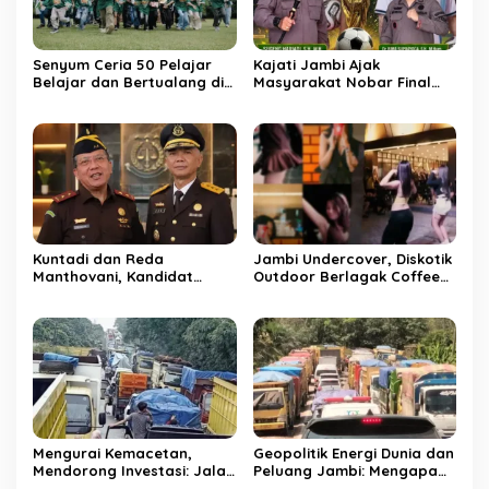
o
s
Senyum Ceria 50 Pelajar
Kajati Jambi Ajak
Belajar dan Bertualang di
Masyarakat Nobar Final
Candi Muaro Jambi
Spanyol Vs Argentina, Ayo
Bersama NBT Coal Group
Ramaikan Banjir “Doorprize
Lho”
Kuntadi dan Reda
Jambi Undercover, Diskotik
Manthovani, Kandidat
Outdoor Berlagak Coffee
Jampidsus Baru, Berikut
Shop
Rekam Jejak di Korps
Adhyaksa
Mengurai Kemacetan,
Geopolitik Energi Dunia dan
Mendorong Investasi: Jalan
Peluang Jambi: Mengapa
Khusus Batubara sebagai
Jalan Khusus Batubara