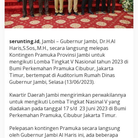
K
o
n
t
i
n
g
serunting.id
, Jambi – Gubernur Jambi, Dr.H.Al
e
Haris,S.Sos,.M.H., secara langsung melepas
n
P
Kontingen Pramuka Provinsi Jambi untuk
r
mengikuti Lomba Tingkat V Nasional tahun 2023 di
a
Bumi Perkemahan Pramuka Cibubur, Jakarta
m
Timur, bertempat di Auditorium Rumah Dinas
u
Gubernur Jambi, Selasa (13/06/2023).
k
a
J
Kwartir Daerah Jambi mengirimkan perwakilannya
a
untuk mengikuti Lomba Tingkat Nasinal V yang
m
diadakan pada tanggal 17 s/d 23 Juni 2023 di Bumi
b
Perkemahan Pramuka, Cibubur Jakarta Timur.
i
I
k
Pelepasan kontingen Pramuka secara langsung
u
oleh Gubernur Jambi Al Haris ini, ada beberapa
t