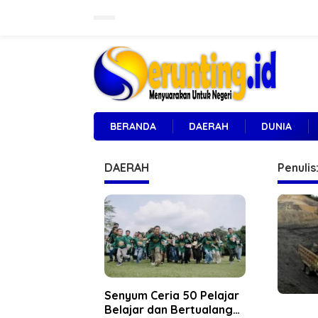
L
e
w
a
t
i
k
e
k
o
BERANDA
DAERAH
DUNIA
n
t
e
DAERAH
Penulis
n
Senyum Ceria 50 Pelajar
Belajar dan Bertualang