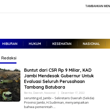
TAMBAHKAN ME
HIBURAN
HUKUM
KESEHATAN
NASIONAL
Kuntadi dan Reda Manthovani,
Kandidat Jampidsus Baru, Berikut
:
Redaksi
Rekam Jejak di Korps Adhyaksa
Buntut dari CSR Rp 9 Miliar, KAD
Jambi Mendesak Gubernur Untuk
Evaluasi Seluruh Perusahaan
Tambang Batubara
Berita
,
Daerah
,
Nasional
|
Desember 17, 2022
O
L
serunting.id, Jambi – Sekretaris Daerah (Sekda)
E
Provinsi Jambi, H.Sudirman, menyampaikan
H
bahwa pemerintah
R
E