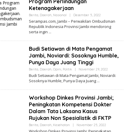
Program Perlindungan
Ketenagakerjaan
Berita
,
Daerah
,
Nasional
|
Desember 5, 2022
O
L
Serampas.com, Jambi – Perwakilan Ombudsman
E
Republik Indonesia Provinsi Jambi mendorong
H
serta ingin
R
E
D
A
Budi Setiawan di Mata Pengamat
K
S
Jambi, Noviardi: Sosoknya Humble,
I
Punya Daya Juang Tinggi
Berita
,
Daerah
,
Opini
,
Politik
|
November 29, 2022
O
L
Budi Setiawan di Mata Pengamat Jambi, Noviardi:
E
Sosoknya Humble, Punya Daya Juang
H
R
E
D
Workshop Dinkes Provinsi Jambi;
A
K
Peningkatan Kompetensi Dokter
S
Dalam Tata Laksana Kasus
I
Rujukan Non Spesialistik di FKTP
Berita
,
Daerah
,
Kesehatan
|
November 25, 2022
O
L
Workshop Dinkes Provinsi Jambi; Peningkatan