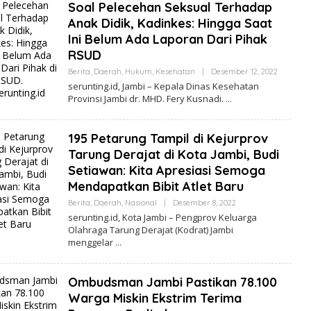
Soal Pelecehan Seksual Terhadap
K
S
Anak Didik, Kadinkes: Hingga Saat
I
Ini Belum Ada Laporan Dari Pihak
RSUD
Berita
,
Daerah
,
Hukum
,
Kesehatan
|
Desember 12, 2022
O
L
serunting.id, Jambi – Kepala Dinas Kesehatan
E
Provinsi Jambi dr. MHD. Fery Kusnadi.
H
R
E
D
195 Petarung Tampil di Kejurprov
A
K
Tarung Derajat di Kota Jambi, Budi
S
Setiawan: Kita Apresiasi Semoga
I
Mendapatkan Bibit Atlet Baru
Berita
,
Daerah
,
Nasional
|
Desember 8, 2022
O
L
serunting.id, Kota Jambi – Pengprov Keluarga
E
Olahraga Tarung Derajat (Kodrat) Jambi
H
menggelar
R
E
D
A
Ombudsman Jambi Pastikan 78.100
K
S
Warga Miskin Ekstrim Terima
I