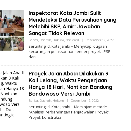
D
A
Inspektorat Kota Jambi Sulit
K
S
Mendeteksi Data Perusahaan yang
I
Melebihi SKP, Amir: Jawaban
Sangat Tidak Relevan
Berita
,
Daerah
,
Hukum
,
Nasional
|
Desember 17, 2022
O
L
serunting.id, Kota Jambi – Menyikapi dugaan
E
kecurangan pelaksanaan tender proyek LPSE
H
dan
R
E
D
A
Proyek Jalan Abadi Dilakukan 3
K
S
Kali Lelang, Waktu Pengerjaan
I
Hanya 18 Hari, Nantikan Bandung
Bondowoso Versi Jambi
Berita
,
Daerah
,
Hukum
|
Desember 12, 2022
O
L
serunting.id, Kota Jambi – Meminjam metode
E
“Analisis Perbandingan Penjadwalan Proyek”.
H
Proyek konstruksi
R
E
D
A