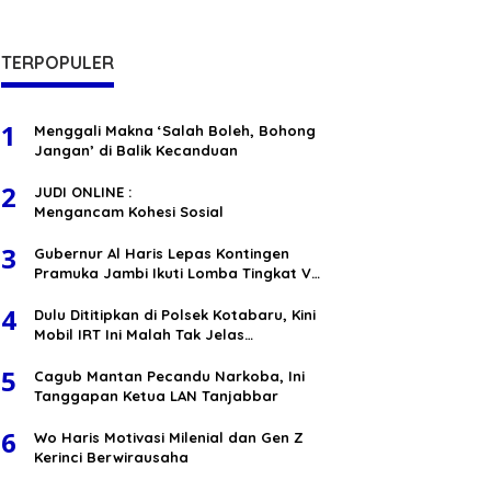
Hukum RI
TERPOPULER
1
Menggali Makna ‘Salah Boleh, Bohong
Jangan’ di Balik Kecanduan
2
JUDI ONLINE :
Mengancam Kohesi Sosial
3
Gubernur Al Haris Lepas Kontingen
Pramuka Jambi Ikuti Lomba Tingkat V
Nasional
4
Dulu Dititipkan di Polsek Kotabaru, Kini
Mobil IRT Ini Malah Tak Jelas
Keberadaanya
5
Cagub Mantan Pecandu Narkoba, Ini
Tanggapan Ketua LAN Tanjabbar
6
Wo Haris Motivasi Milenial dan Gen Z
Kerinci Berwirausaha