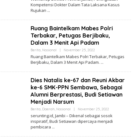
E
Kompetensi Dokter Dalam Tata Laksana Kasus
H
Rujukan
R
E
D
A
Ruang Baintelkam Mabes Polri
K
S
Terbakar, Petugas Berjibaku,
I
Dalam 3 Menit Api Padam
Berita
,
Nasional
|
November 25, 2022
O
L
Ruang Baintelkam Mabes Polri Terbakar, Petugas
E
Berjibaku, Dalam 3 Menit Api Padam.
H
R
E
D
Dies Natalis ke-67 dan Reuni Akbar
A
K
ke-6 SMK-PPN Sembawa, Sebagai
S
Alumni Berprestasi, Budi Setiawan
I
Menjadi Narsum
Berita
,
Daerah
,
Nasional
|
November 25, 2022
O
L
serunting.id, Jambi – Dikenal sebagai sosok
E
inspiratif, Budi Setiawan dipercaya menjadi
H
pembicara
R
E
D
A